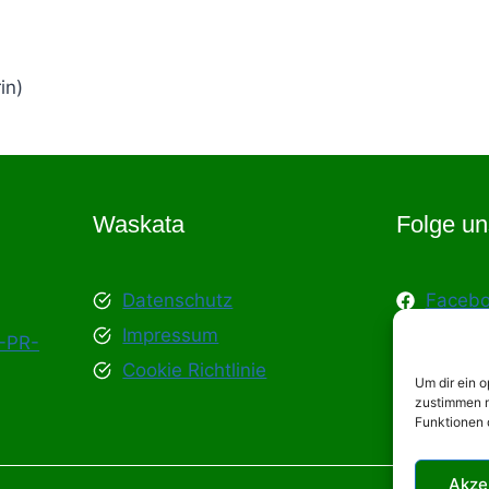
in)
Waskata
Folge un
Datenschutz
Faceb
Impressum
Instag
-PR-
Cookie Richtlinie
Youtub
Um dir ein 
zustimmen m
Funktionen 
Akze