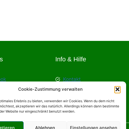
s
Info & Hilfe
ook
Kontakt
ram
Kooperation
Cookie-Zustimmung verwalten
e
Waskata in der Presse
optimales Erlebnis zu bieten, verwenden wir Cookies. Wenn du dem nicht
öchtest, akzeptieren wir das natürlich. Allerdings können dann bestimmte
der Website nur eingeschränkt benutzt werden.
ptieren
Ablehnen
Einstellungen ansehen