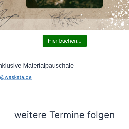
Hier buchen…
nklusive Materialpauschale
o@waskata.de
weitere Termine folgen